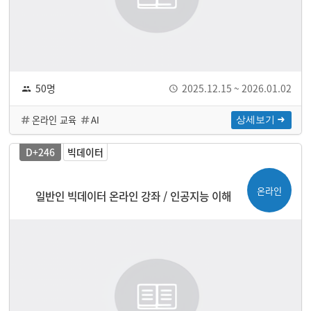
50
명
2025.12.15 ~ 2026.01.02
온라인 교육
AI
상세보기
D+246
빅데이터
온라인
일반인 빅데이터 온라인 강좌 / 인공지능 이해