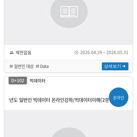
제한없음
2026.04.29 ~ 2026.05.31
일반인 대상
Data
상세보기
D+102
빅데이터
온라인
6차년도 일반인 빅데이터 온라인강좌/빅데이터이해(2분반)