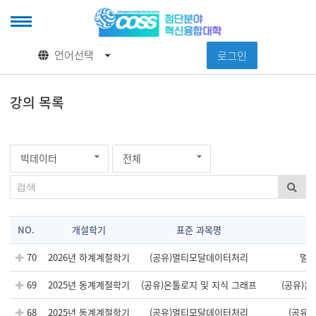
언어선택
로그인
메
강의 목록
뉴
빅데이터
전체
NO.
개설학기
표준 과목명
70
2026년 하계계절학기
(공유)멀티모달데이터처리
멀
69
2025년 동계계절학기
(공유)온톨로지 및 지식 그래프
(공유)
68
2025년 동계계절학기
(공유)멀티모달데이터처리
(공유