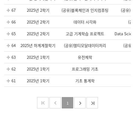
67
2025년 2학기
(공유)블록체인과 인지컴퓨팅
(공유)
66
2025년 2학기
데이터 시각화
(공
65
2025년 2학기
고급 기계학습 프로젝트
Data Scien
64
2025년 하계계절학기
(공유)멀티모달데이터처리
(공유
63
2025년 1학기
유전체학
62
2025년 1학기
프로그래밍 기초
61
2025년 1학기
기초 통계학
1